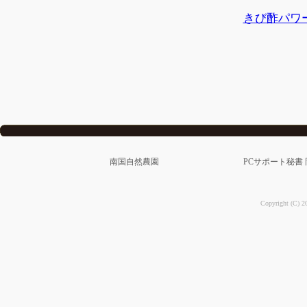
きび酢パワ
南国自然農園
PCサポート秘書
Copyright (C) 