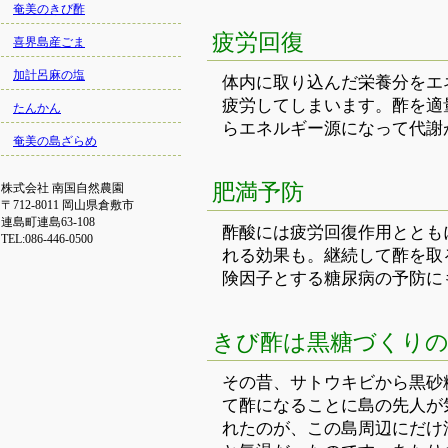
奄美のきび酢
疲労回復
喜界島産ごま
加計呂麻の塩
体内に取り込んだ栄養分をエ
疲労してしまいます。酢を適
たんかん
らエネルギー源になって代謝
奄美の島ざらめ
肥満予防
株式会社 南国自然農園
〒712-8011 岡山県倉敷市
連島町連島63-108
酢酸には疲労回復作用ととも
TEL:086-446-0500
れる効果も。継続して酢を取
険因子とする糖尿病の予防に
きび酢は黒糖づくり
その昔、サトウキビから黒砂
て酢になることに島の先人が
れたのが、この島周辺にだけ